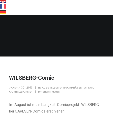
By
JHartmann
WILSBERG-Comic
JANUAR 30, 2013
|
IN
AUSSTELLUNG
,
BUCHPRÄSENTATION
,
COMICZEICHNER
|
BY
JHARTMANN
Im August ist mein Langzeit-Comicprojekt WILSBERG
bei CARLSEN-Comics erschienen.