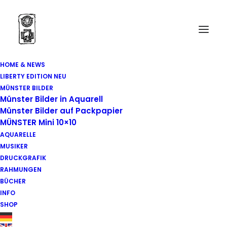
HOME & NEWS
LIBERTY EDITION NEU
MÜNSTER BILDER
Münster Bilder in Aquarell
Münster Bilder auf Packpapier
MÜNSTER Mini 10×10
AQUARELLE
MUSIKER
Januar 30, 2013
|
In
Ausstellung
,
Buchpräsentation
,
DRUCKGRAFIK
Comiczeichner
|
1 Minute
RAHMUNGEN
BÜCHER
WILSBERG-Comic
INFO
SHOP