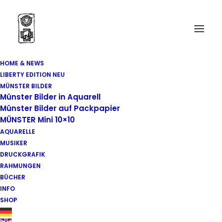
HOME & NEWS
LIBERTY EDITION NEU
Impressum
MÜNSTER BILDER
Münster Bilder in Aquarell
Jörg Hartmann
Münster Bilder auf Packpapier
MÜNSTER Mini 10×10
Freier Grafiker
AQUARELLE
MUSIKER
Sophienstraße 16
DRUCKGRAFIK
RAHMUNGEN
Ladenlokal
BÜCHER
INFO
48145 Münster
SHOP
Kontakt