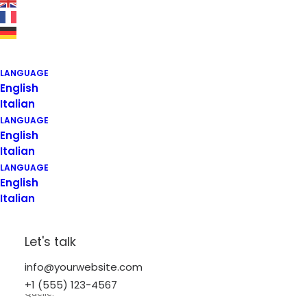
Telefon: 0251 132665
E-Mail: info@extrakt.de
LANGUAGE
Umsatzsteuer-ID
English
Italian
Umsatzsteuer-Identifikationsnummer gemäß § 27 a
LANGUAGE
Umsatzsteuergesetz:
English
Italian
DE224997787
LANGUAGE
English
Verbraucherstreitbeilegung/Universalschlichtungsstelle
Italian
Wir sind nicht bereit oder verpflichtet, an
Streitbeilegungsverfahren vor einer
Let's talk
Verbraucherschlichtungsstelle teilzunehmen.
info@yourwebsite.com
+1 (555) 123-4567
Quelle: